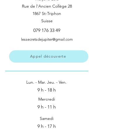
ancrage
Rue de l'Ancien Collège 28
énergétique
1867 St-Triphon
Suisse
079 176 33 49
lessecretsdejupiter@gmail.com
Appel découverte
Lun. - Mar. Jeu. - Ven.
9 h - 18 h
Mercredi
9 h - 11 h
Samedi
9 h - 17 h