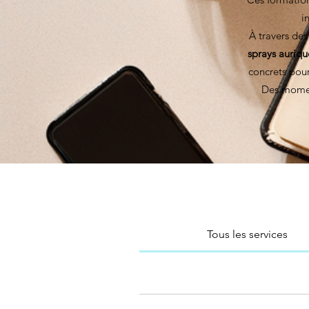
i
À travers des
sprays auriqu
concrets pour
Des momen
Tous les services