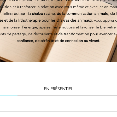
ntuition et à renforcer la relation avec vous-même et avec les animau
 ateliers autour du
chakra racine, de la communication animale, de l
es et de la lithothérapie pour les chakras des animaux
, vous apprend
 harmoniser l’énergie, apaiser les émotions et favoriser le bien-être
ts de partage, de découverte et de transformation pour avancer av
confiance, de sérénité et de connexion au vivant.
EN PRÉSENTIEL