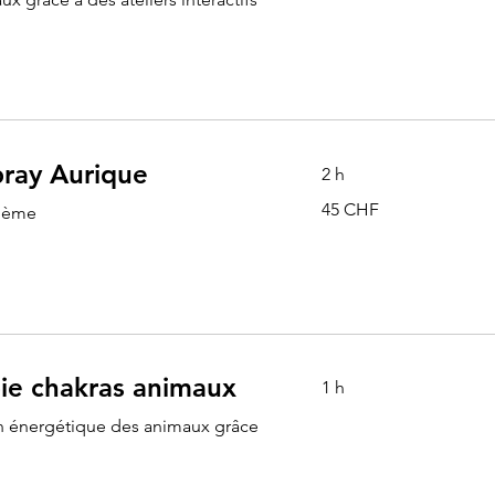
pray Aurique
2 h
45
45 CHF
thème
francs
suisses
pie chakras animaux
1 h
on énergétique des animaux grâce