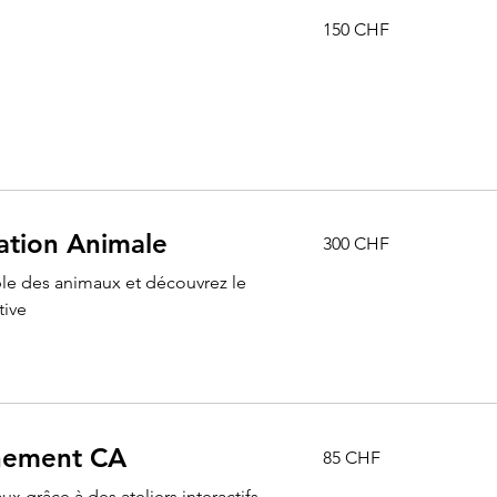
150
150 CHF
francs
suisses
300
tion Animale
300 CHF
francs
suisses
le des animaux et découvrez le
tive
85
nnement CA
85 CHF
francs
suisses
ux grâce à des ateliers interactifs