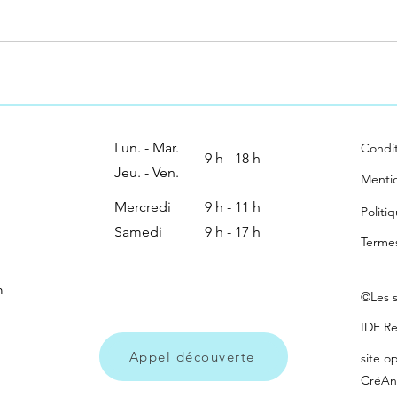
Lun. - Mar.
Condit
9 h - 18 h
Jeu. - Ven.
Mentio
Mercredi
9 h - 11 h
Politi
Samedi
9 h - 17 h
Termes
m
©Les s
IDE Re
Appel découverte
site o
CréAn