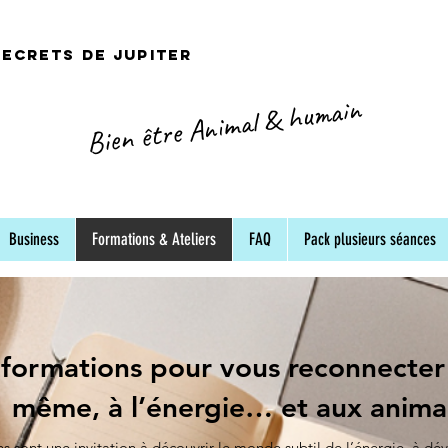
secrets de Jupiter
Bien être Animal & humain
Business
Formations & Ateliers
FAQ
Pack plusieurs séances
formations pour vous reconnecter
même, à l’énergie… et aux anim
s sont une invitation à découvrir le monde subtil de l’énergie, à dé