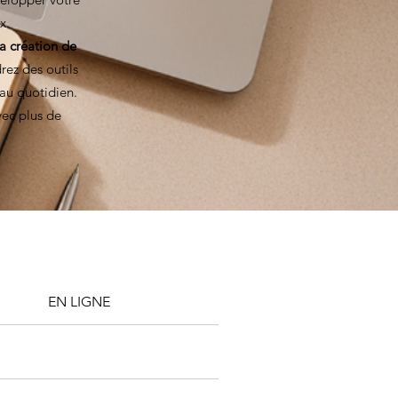
x.
a création de
rez des outils
 au quotidien.
ec plus de
EN LIGNE