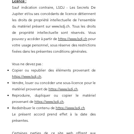
Licence :
Sauf indication contraire, LSDJ - Les Secrets De
Jupiter et/ou ses concédants de licence détiennent
les droits de propriété intellectuelle de l'ensemble
du matériel présent sur
www.lsdj.ch
. Tous les droits
de propriété intellectuelle sont réservés. Vous
pouvez y accéder à partir de
https://www.lsdj.ch
pour
votre usage personnel, sous réserve des restrictions
fixées dans les présentes conditions générales.
Vous ne devez pas :
Copier ou republier des éléments provenant de
https://www.lsdj.ch
.
Vendre, louer ou concéder une sous-licence pour le
matériel provenant de
https://www.lsdj.ch
.
Reproduire, dupliquer ou copier le matériel
provenant de
https://www.lsdj.ch
.
Redistribuer le contenu de
https://www.lsdj.ch
Le présent accord prend effet à la date des
présentes.
Certaines parties de ce site web offrent aux